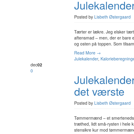
Julekalender
Posted by
Lisbeth Østergaard
Tærter er lækre. Jeg elsker tært
aftensmad – men, der er bare e
og osten på toppen. Som tilsam
Read More →
Julekalender
,
Kalorieberegning
dec
02
0
Julekalende
det værste
Posted by
Lisbeth Østergaard
Tømmermænd – et smertenedslag 
træthed, lidt små-rysten i he
stensikre kur mod tømmermænd f