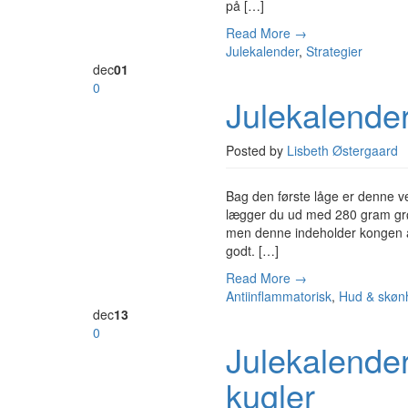
på […]
Read More →
Julekalender
,
Strategier
dec
01
0
Julekalende
Posted by
Lisbeth Østergaard
Bag den første låge er denne 
lægger du ud med 280 gram grøn
men denne indeholder kongen a
godt. […]
Read More →
Antiinflammatorisk
,
Hud & skøn
dec
13
0
Julekalende
kugler