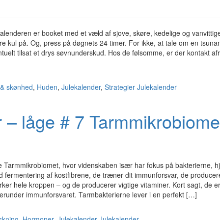
alenderen er booket med et væld af sjove, skøre, kedelige og vanvittig
 kul på. Og, press på døgnets 24 timer. For ikke, at tale om en tsuna
ntuelt tilsat et drys søvnunderskud. Hos de følsomme, er der kontakt af
 & skønhed
,
Huden
,
Julekalender
,
Strategier
Julekalender
r – låge # 7 Tarmmikrobiome
e Tarmmikrobiomet, hvor videnskaben især har fokus på bakterierne, h
d fermentering af kostfibrene, de træner dit immunforsvar, de producer
ker hele kroppen – og de producerer vigtige vitaminer. Kort sagt, de e
herunder immunforsvaret. Tarmbakterierne lever i en perfekt […]
skning
,
Hormoner
,
Julekalender
Julekalender