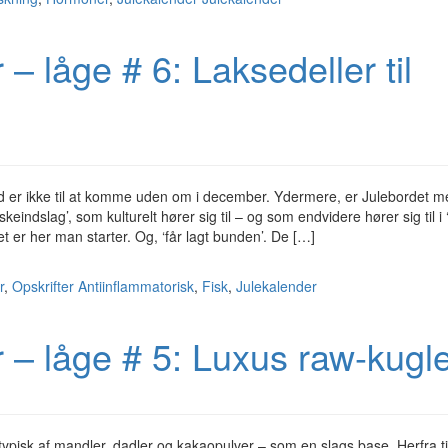
– låge # 6: Laksedeller til
d er ikke til at komme uden om i december. Ydermere, er Julebordet mes
skeindslag’, som kulturelt hører sig til – og som endvidere hører sig til i 
et er her man starter. Og, ‘får lagt bunden’. De […]
r
,
Opskrifter
Antiinflammatorisk
,
Fisk
,
Julekalender
 – låge # 5: Luxus raw-kugl
typisk af mandler, dadler og kakaopulver – som en slags base. Herfra t