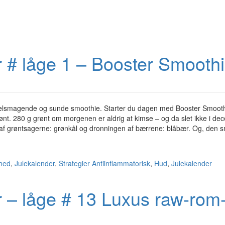
r # låge 1 – Booster Smooth
velsmagende og sunde smoothie. Starter du dagen med Booster Smoot
t. 280 g grønt om morgenen er aldrig at kimse – og da slet ikke i de
f grøntsagerne: grønkål og dronningen af bærrene: blåbær. Og, den 
hed
,
Julekalender
,
Strategier
Antiinflammatorisk
,
Hud
,
Julekalender
r – låge # 13 Luxus raw-rom