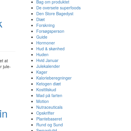
Bag om produktet
De oversete superfoods
Den Store Bagedyst
k
Diæt
Forskning
Forsøgsperson
Guide
Hormoner
Hud & skønhed
Huden
Hvid Januar
et at
Julekalender
r jule-
Kager
Kalorieberegninger
Ketogen diæt
Kosttilskud
Mad på farten
Motion
Nutraceuticals
in
Opskrifter
Plantebaseret
Rund og Sund
Semaglutid