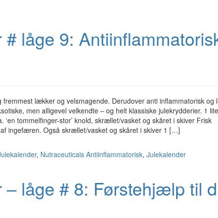
 # låge 9: Antiinflammatoris
og fremmest lækker og velsmagende. Derudover anti inflammatorisk og l
otiske, men alligevel velkendte – og helt klassiske julekrydderier. 1 lite
. ‘en tommelfinger-stor’ knold, skrællet/vasket og skåret i skiver Frisk
 ingefæren. Også skrællet/vasket og skåret i skiver 1 […]
Julekalender
,
Nutraceuticals
Antiinflammatorisk
,
Julekalender
– låge # 8: Førstehjælp til d