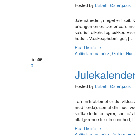
Posted by
Lisbeth Østergaard
Julemåneden, meget er i spil. K
arrangementer. Der er bare mere
kalorier, alkohol og sukker. Eve
huden. Væskeophobninger, […]
Read More →
Antiinflammatorisk
,
Guide
,
Hud
dec
06
0
Julekalende
Posted by
Lisbeth Østergaard
Tarmmikrobiomet er det vildest
med ‘fordøjelsen af din mad’ ve
kortkædede fedtsyrer, som påvir
altafgørende for din sundhed, 
Read More →
Antiinflammatorisk
,
Artikler
,
For