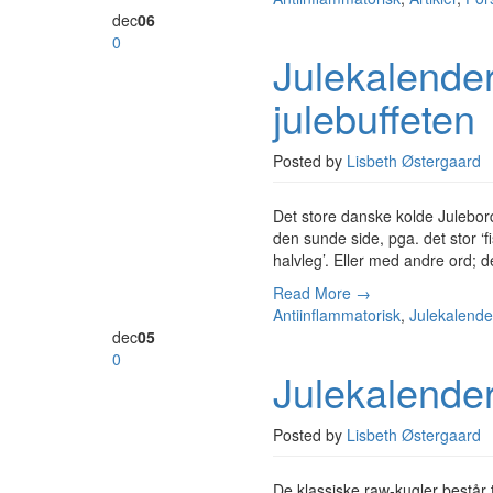
dec
06
0
Julekalender 
julebuffeten
Posted by
Lisbeth Østergaard
Det store danske kolde Julebor
den sunde side, pga. det stor ‘fi
halvleg’. Eller med andre ord; d
Read More →
Antiinflammatorisk
,
Julekalende
dec
05
0
Julekalender
Posted by
Lisbeth Østergaard
De klassiske raw-kugler består 