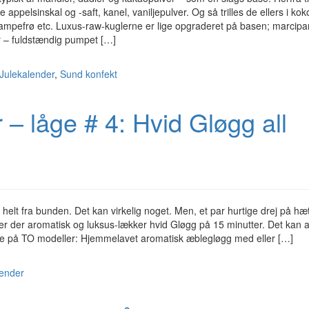
appelsinskal og -saft, kanel, vaniljepulver. Og så trilles de ellers i kok
hampefrø etc. Luxus-raw-kuglerne er lige opgraderet på basen; marcipa
r – fuldstændig pumpet […]
Julekalender
,
Sund konfekt
 – låge # 4: Hvid Gløgg all
elt fra bunden. Det kan virkelig noget. Men, et par hurtige drej på hæ
 er der aromatisk og luksus-lækker hvid Gløgg på 15 minutter. Det kan a
 se på TO modeller: Hjemmelavet aromatisk æblegløgg med eller […]
lender