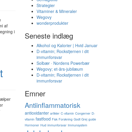
Strategier
Vitaminer & Mineraler
Wegovy
e
wonderprodukter
mi af
regning i
Seneste indlæg
Alkohol og Kalorier | Hvid Januar
D-vitamin; Rockstjernen i dit
immunforsvar
Solbær ∙ Nordens Powerbær
t
Wegovy; et-års-jubilæum
D-vitamin; Rockstjernen i dit
immunforsvar
Emner
jælper
Antiinflammatorisk
er
r
antioxidanter
artikler
C-vitamin
Congerner
D-
fastfood
vitamin
Fisk
Forskning
Godt Grej
guide
Hormoner
Hud
immunforsvar
Immunsystem