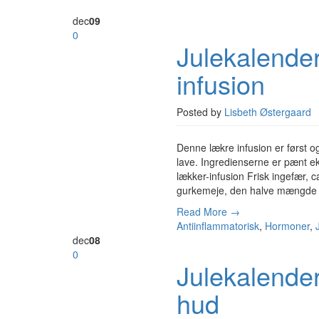
dec
09
0
Julekalender
infusion
Posted by
Lisbeth Østergaard
Denne lækre infusion er først 
lave. Ingredienserne er pænt eks
lækker-infusion Frisk ingefær, ca
gurkemeje, den halve mængde af
Read More →
Antiinflammatorisk
,
Hormoner
,
dec
08
0
Julekalender 
hud