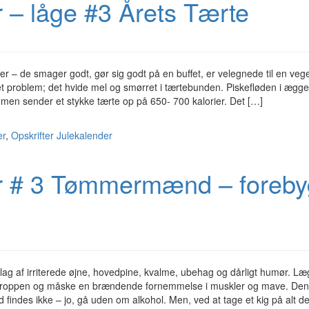
 – låge #3 Årets Tærte
er – de smager godt, gør sig godt på en buffet, er velegnede til en vege
t problem; det hvide mel og smørret i tærtebunden. Piskefløden i æg
men sender et stykke tærte op på 650- 700 kalorier. Det […]
er
,
Opskrifter
Julekalender
r # 3 Tømmermænd – foreby
af irriterede øjne, hovedpine, kvalme, ubehag og dårligt humør. Læg
le kroppen og måske en brændende fornemmelse i muskler og mave. De
indes ikke – jo, gå uden om alkohol. Men, ved at tage et kig på alt d