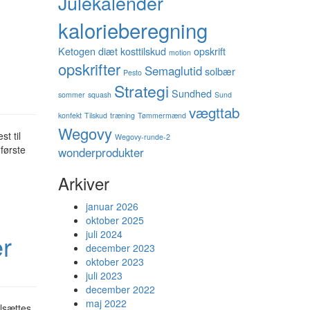
Julekalender
kalorieberegning
Ketogen diæt
kosttilskud
opskrift
motion
opskrifter
Semaglutid
solbær
Pesto
Strategi
Sundhed
sommer
squash
Sund
vægttab
konfekt
Tilskud
træning
Tømmermænd
Wegovy
t til
Wegovy-runde-2
‘første
wonderprodukter
Arkiver
januar 2026
oktober 2025
juli 2024
er
december 2023
oktober 2023
juli 2023
december 2022
maj 2022
ilsættes