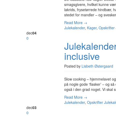
smagsgivere, hvilket kunne være 
lakrids, frysetørrede hindbær, 
stedet for mandler – og sveske
Read More →
Julekalender
,
Kager
,
Opskrifter
dec
04
0
Julekalender
inclusive
Posted by
Lisbeth Østergaard
Slow cooking – hjemmelavet og h
på nogle gode ‘flasker’ – og så
også i den grad noget. Vi skal
Read More →
Julekalender
,
Opskrifter
Juleka
dec
03
0