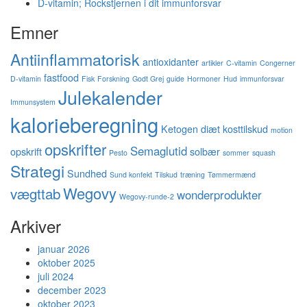
D-vitamin; Rockstjernen i dit immunforsvar
Emner
Antiinflammatorisk
antioxidanter
artikler
C-vitamin
Congerner
fastfood
D-vitamin
Fisk
Forskning
Godt Grej
guide
Hormoner
Hud
immunforsvar
Julekalender
Immunsystem
kalorieberegning
Ketogen diæt
kosttilskud
motion
opskrifter
Semaglutid
opskrift
solbær
Pesto
sommer
squash
Strategi
Sundhed
Sund konfekt
Tilskud
træning
Tømmermænd
Wegovy
vægttab
wonderprodukter
Wegovy-runde-2
Arkiver
januar 2026
oktober 2025
juli 2024
december 2023
oktober 2023