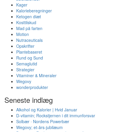
Kager
Kalorieberegninger
Ketogen diæt
Kosttilskud
Mad på farten
Motion
Nutraceuticals
Opskrifter
Plantebaseret
Rund og Sund
Semaglutid
Strategier
Vitaminer & Mineraler
Wegovy
wonderprodukter
Seneste indlæg
Alkohol og Kalorier | Hvid Januar
D-vitamin; Rockstjernen i dit immunforsvar
Solbær ∙ Nordens Powerbær
Wegovy; et-års-jubilæum