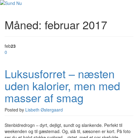
Måned:
februar 2017
feb
23
0
Luksusforret – næsten
uden kalorier, men med
masser af smag
Posted by
Lisbeth Østergaard
Stenbidredrogn – dyrt, dejligt, sundt og slankende. Perfekt til
weekenden og til gæstemad. Og, slå til, sæsonen er kort. På foto
ser du et halvt stykke rugbrød – ristet, med et par skefulde