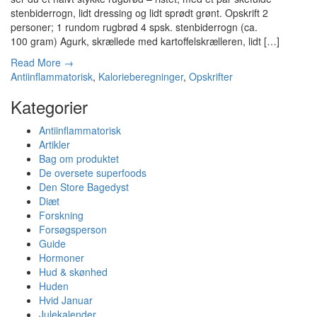
stenbiderrogn, lidt dressing og lidt sprødt grønt. Opskrift 2
personer; 1 rundom rugbrød 4 spsk. stenbiderrogn (ca.
100 gram) Agurk, skrællede med kartoffelskrælleren, lidt […]
Read More →
Antiinflammatorisk
,
Kalorieberegninger
,
Opskrifter
Kategorier
Antiinflammatorisk
Artikler
Bag om produktet
De oversete superfoods
Den Store Bagedyst
Diæt
Forskning
Forsøgsperson
Guide
Hormoner
Hud & skønhed
Huden
Hvid Januar
Julekalender