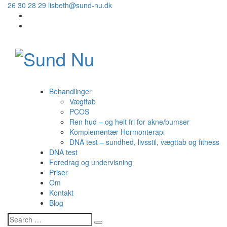
26 30 28 29
lisbeth@sund-nu.dk
Behandlinger
Vægttab
PCOS
Ren hud – og helt fri for akne/bumser
Komplementær Hormonterapi
DNA test – sundhed, livsstil, vægttab og fitness
DNA test
Foredrag og undervisning
Priser
Om
Kontakt
Blog