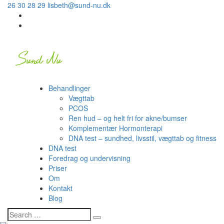
26 30 28 29
lisbeth@sund-nu.dk
Behandlinger
Vægttab
PCOS
Ren hud – og helt fri for akne/bumser
Komplementær Hormonterapi
DNA test – sundhed, livsstil, vægttab og fitness
DNA test
Foredrag og undervisning
Priser
Om
Kontakt
Blog