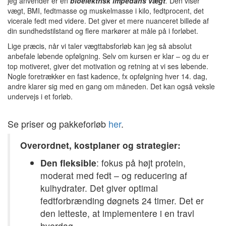
jeg anvender er en
bioelektrisk impedans vægt
.
Den viser
vægt, BMI, fedtmasse og muskelmasse i kilo, fedtprocent, det
vicerale fedt med videre. Det giver et mere nuanceret billede af
din sundhedstilstand og flere markører at måle på i forløbet.
Lige præcis, når vi taler vægttabsforløb kan jeg så absolut
anbefale løbende opfølgning. Selv om kursen er klar – og du er
top motiveret, giver det motivation og retning at vi ses løbende.
Nogle foretrækker en fast kadence, fx opfølgning hver 14. dag,
andre klarer sig med en gang om måneden. Det kan også veksle
undervejs i et forløb.
Se priser og pakkeforløb
her
.
Overordnet, kostplaner og strategier:
Den fleksible
: fokus på højt protein,
moderat med fedt – og reducering af
kulhydrater. Det giver optimal
fedtforbrænding døgnets 24 timer. Det er
den letteste, at implementere i en travl
hverdag.