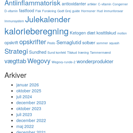
Antiinflammatorisk
antioxidanter
artikler
C-vitamin
Congerner
fastfood
D-vitamin
Fisk
Forskning
Godt Grej
guide
Hormoner
Hud
immunforsvar
Julekalender
Immunsystem
kalorieberegning
Ketogen diæt
kosttilskud
motion
opskrifter
Semaglutid
opskrift
solbær
Pesto
sommer
squash
Strategi
Sundhed
Sund konfekt
Tilskud
træning
Tømmermænd
Wegovy
vægttab
wonderprodukter
Wegovy-runde-2
Arkiver
januar 2026
oktober 2025
juli 2024
december 2023
oktober 2023
juli 2023
december 2022
maj 2022
december 2021