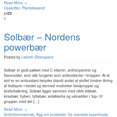
Read More →
Opskrifter
,
Plantebaseret
jul
23
0
Solbær – Nordens
powerbær
Posted by
Lisbeth Østergaard
Solbær er godt pakket med C-vitamin, anthocyaniner og
flavonoider, som alle fungerer som antioxidanter i kroppen. At et
stof er en antioxidant betyder blandt andet at stoffet hindrer iltning
af fedtsyrer i blodet og dermed modvirker blodpropper og
åreforkalkning. Solbær ligger sammen med vilde blåbær,
kirsebær, hyben, tyttebær, solsikkefrø og valnødder i ‘top-10’
gruppen med det […]
Read More →
Antiinflammatorisk
,
Bag om produktet
,
De oversete superfoods
,