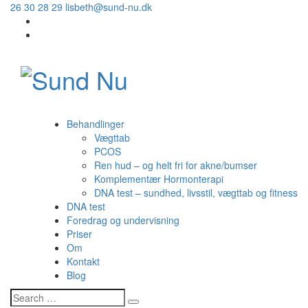
26 30 28 29
lisbeth@sund-nu.dk
Behandlinger
Vægttab
PCOS
Ren hud – og helt fri for akne/bumser
Komplementær Hormonterapi
DNA test – sundhed, livsstil, vægttab og fitness
DNA test
Foredrag og undervisning
Priser
Om
Kontakt
Blog