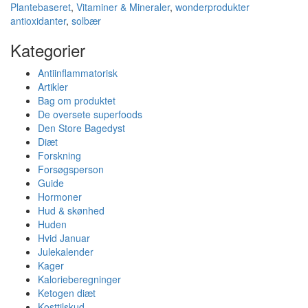
Plantebaseret
,
Vitaminer & Mineraler
,
wonderprodukter
antioxidanter
,
solbær
Kategorier
Antiinflammatorisk
Artikler
Bag om produktet
De oversete superfoods
Den Store Bagedyst
Diæt
Forskning
Forsøgsperson
Guide
Hormoner
Hud & skønhed
Huden
Hvid Januar
Julekalender
Kager
Kalorieberegninger
Ketogen diæt
Kosttilskud