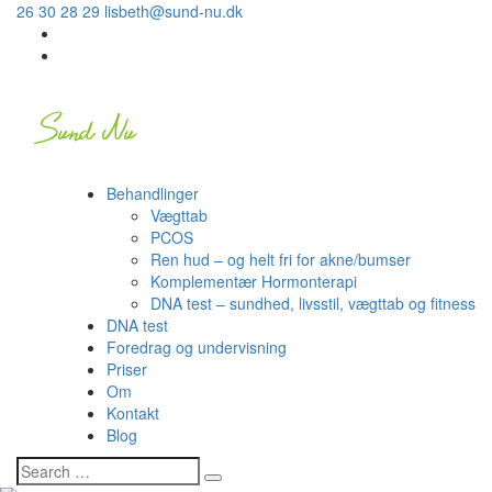
26 30 28 29
lisbeth@sund-nu.dk
Behandlinger
Vægttab
PCOS
Ren hud – og helt fri for akne/bumser
Komplementær Hormonterapi
DNA test – sundhed, livsstil, vægttab og fitness
DNA test
Foredrag og undervisning
Priser
Om
Kontakt
Blog