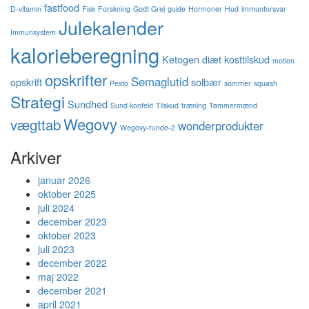
fastfood
D-vitamin
Fisk
Forskning
Godt Grej
guide
Hormoner
Hud
immunforsvar
Julekalender
Immunsystem
kalorieberegning
Ketogen diæt
kosttilskud
motion
opskrifter
Semaglutid
opskrift
solbær
Pesto
sommer
squash
Strategi
Sundhed
Sund konfekt
Tilskud
træning
Tømmermænd
Wegovy
vægttab
wonderprodukter
Wegovy-runde-2
Arkiver
januar 2026
oktober 2025
juli 2024
december 2023
oktober 2023
juli 2023
december 2022
maj 2022
december 2021
april 2021