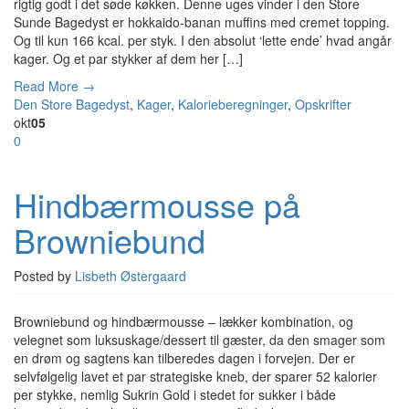
rigtig godt i det søde køkken. Denne uges vinder i den Store
Sunde Bagedyst er hokkaido-banan muffins med cremet topping.
Og til kun 166 kcal. per styk. I den absolut ‘lette ende’ hvad angår
kager. Og et par stykker af dem her […]
Read More →
Den Store Bagedyst
,
Kager
,
Kalorieberegninger
,
Opskrifter
okt
05
0
Hindbærmousse på
Browniebund
Posted by
Lisbeth Østergaard
Browniebund og hindbærmousse – lækker kombination, og
velegnet som luksuskage/dessert til gæster, da den smager som
en drøm og sagtens kan tilberedes dagen i forvejen. Der er
selvfølgelig lavet et par strategiske kneb, der sparer 52 kalorier
per stykke, nemlig Sukrin Gold i stedet for sukker i både