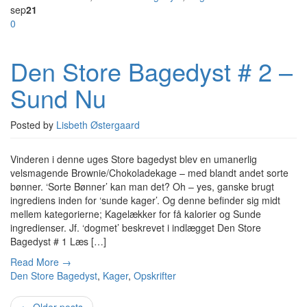
sep
21
0
Den Store Bagedyst # 2 –
Sund Nu
Posted by
Lisbeth Østergaard
Vinderen i denne uges Store bagedyst blev en umanerlig
velsmagende Brownie/Chokoladekage – med blandt andet sorte
bønner. ‘Sorte Bønner’ kan man det? Oh – yes, ganske brugt
ingrediens inden for ‘sunde kager’. Og denne befinder sig midt
mellem kategorierne; Kagelækker for få kalorier og Sunde
ingredienser. Jf. ‘dogmet’ beskrevet i indlægget Den Store
Bagedyst # 1 Læs […]
Read More →
Den Store Bagedyst
,
Kager
,
Opskrifter
←
Older posts