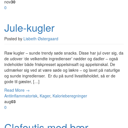
nov
30
0
Jule-kugler
Posted by
Lisbeth Østergaard
Raw kugler – sunde trendy søde snacks. Disse har jul over sig, da
de udover ‘de velkendte ingredienser’ nødder og dadler – også
indeholder både friskpresset appelsinsaft og appelsinskal. De
udmærker sig ved at være søde og lækre – og lavet på naturlige
og sunde ingredienser. Er du på sund livsstilsholdet, så er de
gode til gæster, […]
Read More →
Antiinflammatorisk
,
Kager
,
Kalorieberegninger
aug
03
0
Clafoutis med bær –