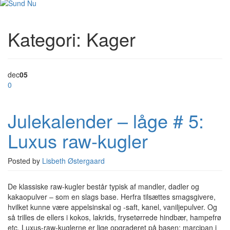
Kategori:
Kager
dec
05
0
Julekalender – låge # 5:
Luxus raw-kugler
Posted by
Lisbeth Østergaard
De klassiske raw-kugler består typisk af mandler, dadler og
kakaopulver – som en slags base. Herfra tilsættes smagsgivere,
hvilket kunne være appelsinskal og -saft, kanel, vaniljepulver. Og
så trilles de ellers i kokos, lakrids, frysetørrede hindbær, hampefrø
etc. Luxus-raw-kuglerne er lige opgraderet på basen; marcipan i