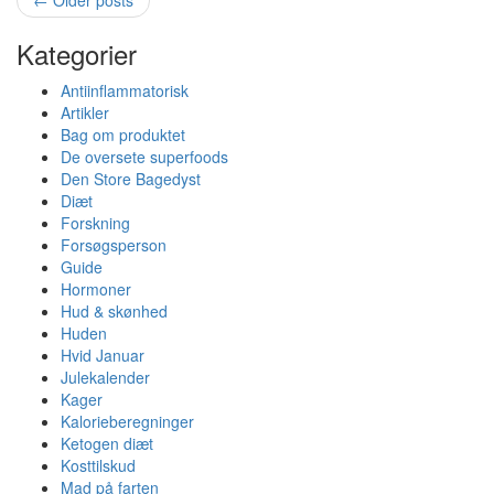
Post
navigation
Kategorier
Antiinflammatorisk
Artikler
Bag om produktet
De oversete superfoods
Den Store Bagedyst
Diæt
Forskning
Forsøgsperson
Guide
Hormoner
Hud & skønhed
Huden
Hvid Januar
Julekalender
Kager
Kalorieberegninger
Ketogen diæt
Kosttilskud
Mad på farten