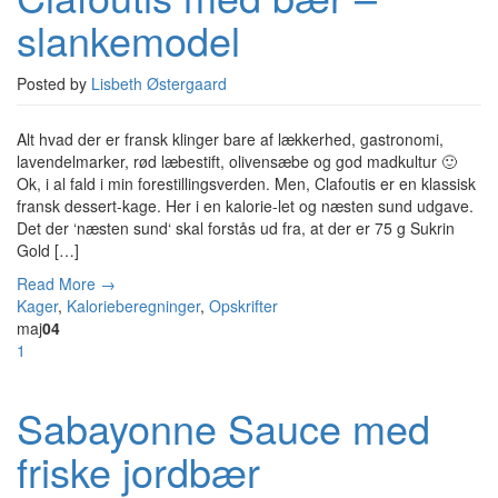
slankemodel
Posted by
Lisbeth Østergaard
Alt hvad der er fransk klinger bare af lækkerhed, gastronomi,
lavendelmarker, rød læbestift, olivensæbe og god madkultur 🙂
Ok, i al fald i min forestillingsverden. Men, Clafoutis er en klassisk
fransk dessert-kage. Her i en kalorie-let og næsten sund udgave.
Det der ‘næsten sund‘ skal forstås ud fra, at der er 75 g Sukrin
Gold […]
Read More →
Kager
,
Kalorieberegninger
,
Opskrifter
maj
04
1
Sabayonne Sauce med
friske jordbær