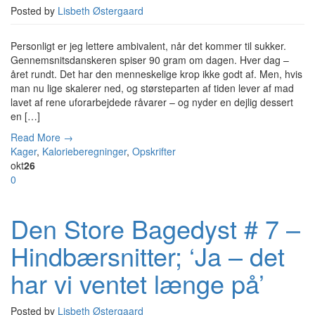
Posted by
Lisbeth Østergaard
Personligt er jeg lettere ambivalent, når det kommer til sukker.
Gennemsnitsdanskeren spiser 90 gram om dagen. Hver dag –
året rundt. Det har den menneskelige krop ikke godt af. Men, hvis
man nu lige skalerer ned, og størsteparten af tiden lever af mad
lavet af rene uforarbejdede råvarer – og nyder en dejlig dessert
en […]
Read More →
Kager
,
Kalorieberegninger
,
Opskrifter
okt
26
0
Den Store Bagedyst # 7 –
Hindbærsnitter; ‘Ja – det
har vi ventet længe på’
Posted by
Lisbeth Østergaard