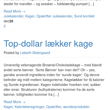
stedet for mandler – og svesker – fuldstændig pumpet […]
Read More →
Julekalender
,
Kager
,
Opskrifter
Julekalender
,
Sund konfekt
dec
28
2
Top-dollar lækker kage
Posted by
Lisbeth Østergaard
Umanerlig velsmagende Brownie/Chokoladekage – med blandt
andet sorte bønner. ‘Sorte Bønner‘ kan man det? Oh – yes,
ganske anvendt ingrediens inden for ‘sunde kager’. Og denne
befinder sig midt mellem kategorierne; Kagelækker for få kalorier
og Sunde ingredienser. Kagen indeholder hverken mel, sukker
eller smør. Strukturen (kulhydraterne) kommer fra de sorte
bønner, luftigheden kommer fra […]
Read More →
Kager
,
Kalorieberegninger
,
Opskrifter
,
wonderprodukter