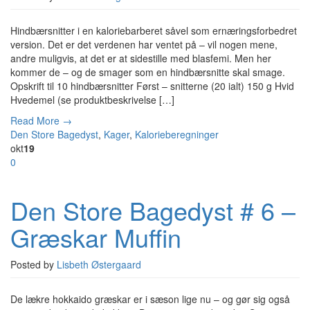
Hindbærsnitter i en kaloriebarberet såvel som ernæringsforbedret
version. Det er det verdenen har ventet på – vil nogen mene,
andre muligvis, at det er at sidestille med blasfemi. Men her
kommer de – og de smager som en hindbærsnitte skal smage.
Opskrift til 10 hindbærsnitter Først – snitterne (20 ialt) 150 g Hvid
Hvedemel (se produktbeskrivelse […]
Read More →
Den Store Bagedyst
,
Kager
,
Kalorieberegninger
okt
19
0
Den Store Bagedyst # 6 –
Græskar Muffin
Posted by
Lisbeth Østergaard
De lækre hokkaido græskar er i sæson lige nu – og gør sig også