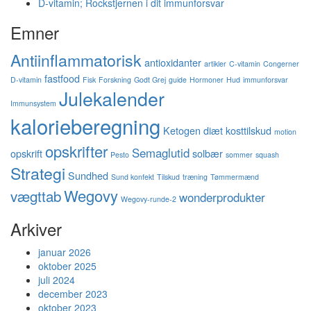
D-vitamin; Rockstjernen i dit immunforsvar
Emner
Antiinflammatorisk
antioxidanter
artikler
C-vitamin
Congerner
fastfood
D-vitamin
Fisk
Forskning
Godt Grej
guide
Hormoner
Hud
immunforsvar
Julekalender
Immunsystem
kalorieberegning
Ketogen diæt
kosttilskud
motion
opskrifter
Semaglutid
opskrift
solbær
Pesto
sommer
squash
Strategi
Sundhed
Sund konfekt
Tilskud
træning
Tømmermænd
Wegovy
vægttab
wonderprodukter
Wegovy-runde-2
Arkiver
januar 2026
oktober 2025
juli 2024
december 2023
oktober 2023