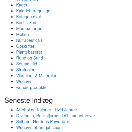
Kager
Kalorieberegninger
Ketogen diæt
Kosttilskud
Mad på farten
Motion
Nutraceuticals
Opskrifter
Plantebaseret
Rund og Sund
Semaglutid
Strategier
Vitaminer & Mineraler
Wegovy
wonderprodukter
Seneste indlæg
Alkohol og Kalorier | Hvid Januar
D-vitamin; Rockstjernen i dit immunforsvar
Solbær ∙ Nordens Powerbær
Wegovy; et-års-jubilæum