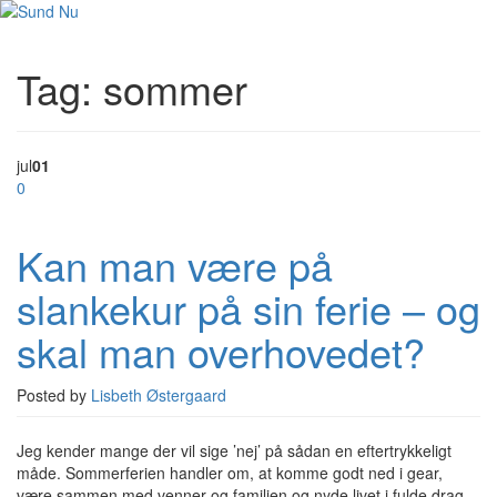
Tag:
sommer
jul
01
0
Kan man være på
slankekur på sin ferie – og
skal man overhovedet?
Posted by
Lisbeth Østergaard
Jeg kender mange der vil sige ’nej’ på sådan en eftertrykkeligt
måde. Sommerferien handler om, at komme godt ned i gear,
være sammen med venner og familien og nyde livet i fulde drag.