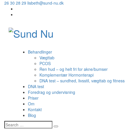
26 30 28 29
lisbeth@sund-nu.dk
Behandlinger
Vægttab
PCOS
Ren hud – og helt fri for akne/bumser
Komplementær Hormonterapi
DNA test – sundhed, livsstil, vægttab og fitness
DNA test
Foredrag og undervisning
Priser
Om
Kontakt
Blog