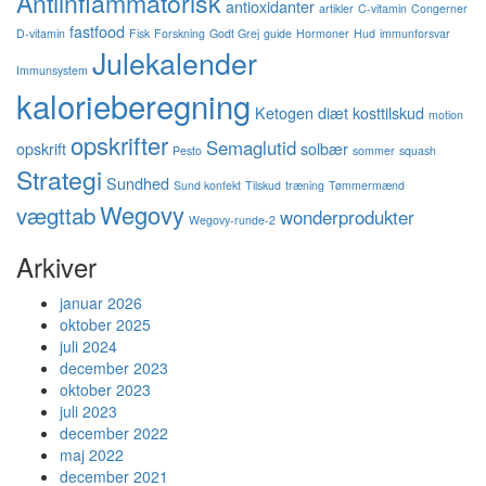
Antiinflammatorisk
antioxidanter
artikler
C-vitamin
Congerner
fastfood
D-vitamin
Fisk
Forskning
Godt Grej
guide
Hormoner
Hud
immunforsvar
Julekalender
Immunsystem
kalorieberegning
Ketogen diæt
kosttilskud
motion
opskrifter
Semaglutid
opskrift
solbær
Pesto
sommer
squash
Strategi
Sundhed
Sund konfekt
Tilskud
træning
Tømmermænd
Wegovy
vægttab
wonderprodukter
Wegovy-runde-2
Arkiver
januar 2026
oktober 2025
juli 2024
december 2023
oktober 2023
juli 2023
december 2022
maj 2022
december 2021