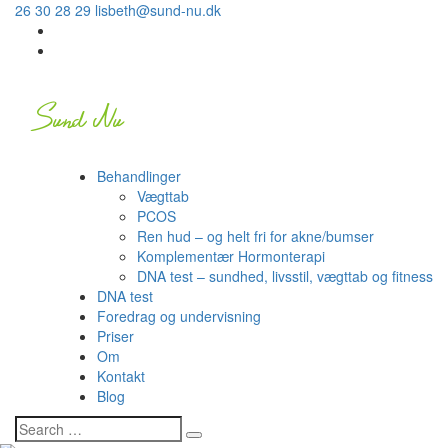
26 30 28 29
lisbeth@sund-nu.dk
Behandlinger
Vægttab
PCOS
Ren hud – og helt fri for akne/bumser
Komplementær Hormonterapi
DNA test – sundhed, livsstil, vægttab og fitness
DNA test
Foredrag og undervisning
Priser
Om
Kontakt
Blog