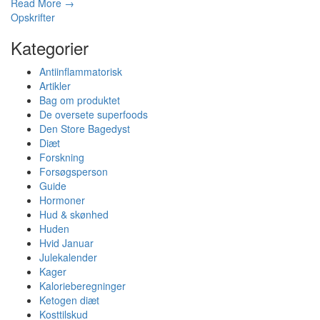
Read More →
Opskrifter
Kategorier
Antiinflammatorisk
Artikler
Bag om produktet
De oversete superfoods
Den Store Bagedyst
Diæt
Forskning
Forsøgsperson
Guide
Hormoner
Hud & skønhed
Huden
Hvid Januar
Julekalender
Kager
Kalorieberegninger
Ketogen diæt
Kosttilskud