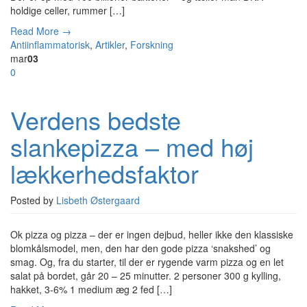
holdige celler, rummer […]
Read More →
Antiinflammatorisk
,
Artikler
,
Forskning
mar
03
0
Verdens bedste
slankepizza – med høj
lækkerhedsfaktor
Posted by
Lisbeth Østergaard
Ok pizza og pizza – der er ingen dejbud, heller ikke den klassiske
blomkålsmodel, men, den har den gode pizza ‘snakshed’ og
smag. Og, fra du starter, til der er rygende varm pizza og en let
salat på bordet, går 20 – 25 minutter. 2 personer 300 g kylling,
hakket, 3-6% 1 medium æg 2 fed […]