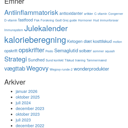
Emner
Antiinflammatorisk
antioxidanter
artikler
C-vitamin
Congerner
fastfood
D-vitamin
Fisk
Forskning
Godt Grej
guide
Hormoner
Hud
immunforsvar
Julekalender
Immunsystem
kalorieberegning
Ketogen diæt
kosttilskud
motion
opskrifter
Semaglutid
opskrift
solbær
Pesto
sommer
squash
Strategi
Sundhed
Sund konfekt
Tilskud
træning
Tømmermænd
Wegovy
vægttab
wonderprodukter
Wegovy-runde-2
Arkiver
januar 2026
oktober 2025
juli 2024
december 2023
oktober 2023
juli 2023
december 2022