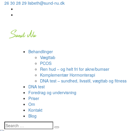
26 30 28 29
lisbeth@sund-nu.dk
Behandlinger
Vægttab
PCOS
Ren hud – og helt fri for akne/bumser
Komplementær Hormonterapi
DNA test – sundhed, livsstil, vægttab og fitness
DNA test
Foredrag og undervisning
Priser
Om
Kontakt
Blog