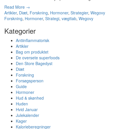
Read More →
Artikler
,
Diæt
,
Forskning
,
Hormoner
,
Strategier
,
Wegovy
Forskning
,
Hormoner
,
Strategi
,
vægttab
,
Wegovy
Kategorier
Antiinflammatorisk
Artikler
Bag om produktet
De oversete superfoods
Den Store Bagedyst
Diæt
Forskning
Forsøgsperson
Guide
Hormoner
Hud & skønhed
Huden
Hvid Januar
Julekalender
Kager
Kalorieberegninger