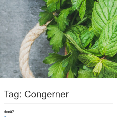
Tag:
Congerner
dec
07
0