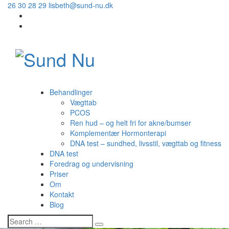
26 30 28 29
lisbeth@sund-nu.dk
Behandlinger
Vægttab
PCOS
Ren hud – og helt fri for akne/bumser
Komplementær Hormonterapi
DNA test – sundhed, livsstil, vægttab og fitness
DNA test
Foredrag og undervisning
Priser
Om
Kontakt
Blog