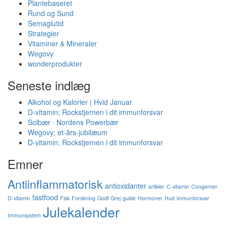
Plantebaseret
Rund og Sund
Semaglutid
Strategier
Vitaminer & Mineraler
Wegovy
wonderprodukter
Seneste indlæg
Alkohol og Kalorier | Hvid Januar
D-vitamin; Rockstjernen i dit immunforsvar
Solbær ∙ Nordens Powerbær
Wegovy; et-års-jubilæum
D-vitamin; Rockstjernen i dit immunforsvar
Emner
Antiinflammatorisk
antioxidanter
artikler
C-vitamin
Congerner
fastfood
D-vitamin
Fisk
Forskning
Godt Grej
guide
Hormoner
Hud
immunforsvar
Julekalender
Immunsystem