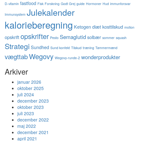
fastfood
D-vitamin
Fisk
Forskning
Godt Grej
guide
Hormoner
Hud
immunforsvar
Julekalender
Immunsystem
kalorieberegning
Ketogen diæt
kosttilskud
motion
opskrifter
Semaglutid
opskrift
solbær
Pesto
sommer
squash
Strategi
Sundhed
Sund konfekt
Tilskud
træning
Tømmermænd
Wegovy
vægttab
wonderprodukter
Wegovy-runde-2
Arkiver
januar 2026
oktober 2025
juli 2024
december 2023
oktober 2023
juli 2023
december 2022
maj 2022
december 2021
april 2021