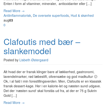
Enten i form af vitaminer, mineraler, antioxidanter eller […]
Read More →
Antiinflammatorisk
,
De oversete superfoods
,
Hud & skønhed
aug
03
0
Clafoutis med bær –
slankemodel
Posted by
Lisbeth Østergaard
Alt hvad der er fransk klinger bare af lækkerhed, gastronomi,
lavendelmarker, rød læbestift, olivensæbe og god madkultur 🙂
Ok, i al fald i min forestillingsverden. Men, Clafoutis er en klassisk
fransk dessert-kage. Her i en kalorie-let og næsten sund udgave.
Det der ‘næsten sund‘ skal forstås ud fra, at der er 75 g Sukrin
Gold […]
Read More →