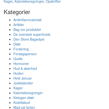
Kager
,
Kalorieberegninger
,
Opskrifter
Kategorier
Antiinflammatorisk
Artikler
Bag om produktet
De oversete superfoods
Den Store Bagedyst
Diæt
Forskning
Forsøgsperson
Guide
Hormoner
Hud & skønhed
Huden
Hvid Januar
Julekalender
Kager
Kalorieberegninger
Ketogen diæt
Kosttilskud
Mad på farten