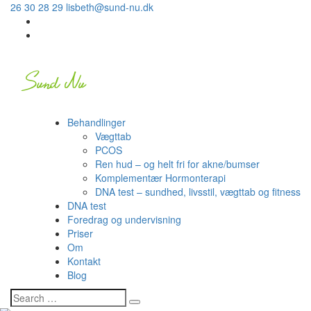
26 30 28 29
lisbeth@sund-nu.dk
Behandlinger
Vægttab
PCOS
Ren hud – og helt fri for akne/bumser
Komplementær Hormonterapi
DNA test – sundhed, livsstil, vægttab og fitness
DNA test
Foredrag og undervisning
Priser
Om
Kontakt
Blog