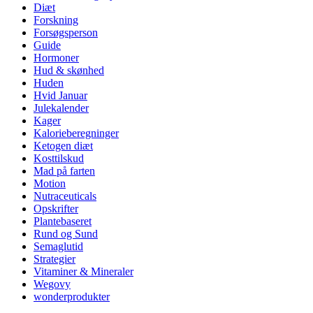
Diæt
Forskning
Forsøgsperson
Guide
Hormoner
Hud & skønhed
Huden
Hvid Januar
Julekalender
Kager
Kalorieberegninger
Ketogen diæt
Kosttilskud
Mad på farten
Motion
Nutraceuticals
Opskrifter
Plantebaseret
Rund og Sund
Semaglutid
Strategier
Vitaminer & Mineraler
Wegovy
wonderprodukter