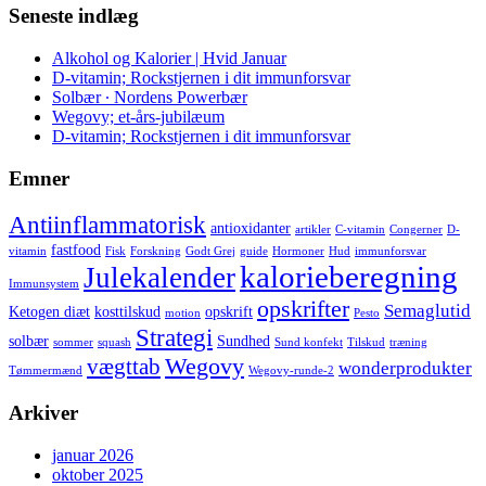
Seneste indlæg
Alkohol og Kalorier | Hvid Januar
D-vitamin; Rockstjernen i dit immunforsvar
Solbær ∙ Nordens Powerbær
Wegovy; et-års-jubilæum
D-vitamin; Rockstjernen i dit immunforsvar
Emner
Antiinflammatorisk
antioxidanter
artikler
C-vitamin
Congerner
D-
fastfood
vitamin
Fisk
Forskning
Godt Grej
guide
Hormoner
Hud
immunforsvar
kalorieberegning
Julekalender
Immunsystem
opskrifter
Semaglutid
Ketogen diæt
kosttilskud
opskrift
motion
Pesto
Strategi
solbær
Sundhed
sommer
squash
Sund konfekt
Tilskud
træning
Wegovy
vægttab
wonderprodukter
Tømmermænd
Wegovy-runde-2
Arkiver
januar 2026
oktober 2025