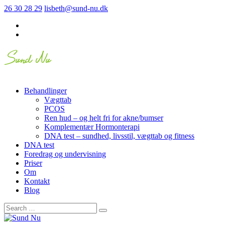
26 30 28 29
lisbeth@sund-nu.dk
Behandlinger
Vægttab
PCOS
Ren hud – og helt fri for akne/bumser
Komplementær Hormonterapi
DNA test – sundhed, livsstil, vægttab og fitness
DNA test
Foredrag og undervisning
Priser
Om
Kontakt
Blog