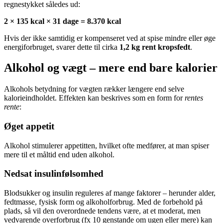
regnestykket således ud:
2 × 135 kcal × 31 dage = 8.370 kcal
Hvis der ikke samtidig er kompenseret ved at spise mindre eller øge
energiforbruget, svarer dette til cirka
1,2 kg rent kropsfedt
.
Alkohol og vægt – mere end bare kalorier
Alkohols betydning for vægten rækker længere end selve
kalorieindholdet. Effekten kan beskrives som en form for
rentes
rente
:
Øget appetit
Alkohol stimulerer appetitten, hvilket ofte medfører, at man spiser
mere til et måltid end uden alkohol.
Nedsat insulinfølsomhed
Blodsukker og insulin reguleres af mange faktorer – herunder alder,
fedtmasse, fysisk form og alkoholforbrug. Med de forbehold på
plads, så vil den overordnede tendens være, at et moderat, men
vedvarende overforbrug (fx 10 genstande om ugen eller mere) kan