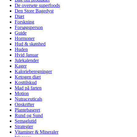
De oversete superfoods
Den Store Bagedyst
Diæt
Forskning
Forsøgsperson
Guide
Hormoner
Hud & skønhed
Huden
Hvid Januar
Julekalender
Kager
Kalorieberegninger
Ketogen diæt
Kosttilskud
Mad på farten
Motion
Nutraceuticals
Opskrifter
Plantebaseret
Rund og Sund
Semaglutid
Strategier
Vitaminer & Mineraler