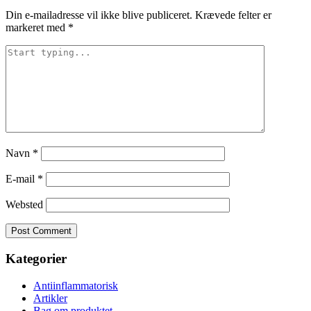
Din e-mailadresse vil ikke blive publiceret.
Krævede felter er
markeret med
*
Navn
*
E-mail
*
Websted
Kategorier
Antiinflammatorisk
Artikler
Bag om produktet