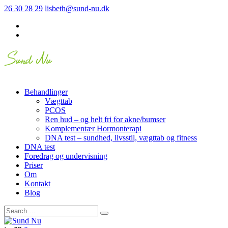
26 30 28 29
lisbeth@sund-nu.dk
Behandlinger
Vægttab
PCOS
Ren hud – og helt fri for akne/bumser
Komplementær Hormonterapi
DNA test – sundhed, livsstil, vægttab og fitness
DNA test
Foredrag og undervisning
Priser
Om
Kontakt
Blog