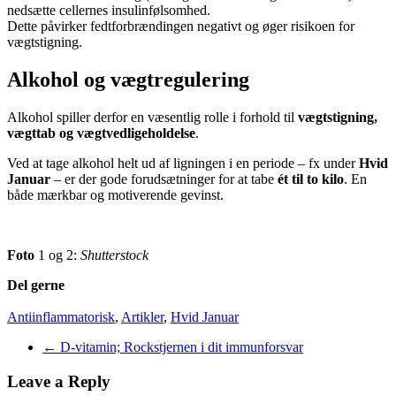
nedsætte cellernes insulinfølsomhed.
Dette påvirker fedtforbrændingen negativt og øger risikoen for
vægtstigning.
Alkohol og vægtregulering
Alkohol spiller derfor en væsentlig rolle i forhold til
vægtstigning,
vægttab og vægtvedligeholdelse
.
Ved at tage alkohol helt ud af ligningen i en periode – fx under
Hvid
Januar
– er der gode forudsætninger for at tabe
ét til to kilo
. En
både mærkbar og motiverende gevinst.
Foto
1 og 2:
Shutterstock
Del gerne
Antiinflammatorisk
,
Artikler
,
Hvid Januar
Post
←
D-vitamin; Rockstjernen i dit immunforsvar
navigation
Leave a Reply