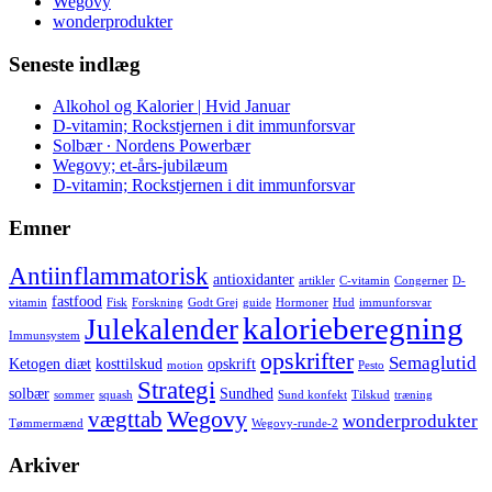
Wegovy
wonderprodukter
Seneste indlæg
Alkohol og Kalorier | Hvid Januar
D-vitamin; Rockstjernen i dit immunforsvar
Solbær ∙ Nordens Powerbær
Wegovy; et-års-jubilæum
D-vitamin; Rockstjernen i dit immunforsvar
Emner
Antiinflammatorisk
antioxidanter
artikler
C-vitamin
Congerner
D-
fastfood
vitamin
Fisk
Forskning
Godt Grej
guide
Hormoner
Hud
immunforsvar
kalorieberegning
Julekalender
Immunsystem
opskrifter
Semaglutid
Ketogen diæt
kosttilskud
opskrift
motion
Pesto
Strategi
solbær
Sundhed
sommer
squash
Sund konfekt
Tilskud
træning
Wegovy
vægttab
wonderprodukter
Tømmermænd
Wegovy-runde-2
Arkiver