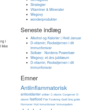
Strategier
Vitaminer & Mineraler
Wegovy
wonderprodukter
Seneste indlæg
Alkohol og Kalorier | Hvid Januar
ng i
D-vitamin; Rockstjernen i dit
 ikke
immunforsvar
Solbær ∙ Nordens Powerbær
Wegovy; et-års-jubilæum
D-vitamin; Rockstjernen i dit
immunforsvar
Emner
Antiinflammatorisk
antioxidanter
artikler
C-vitamin
Congerner
D-
fastfood
vitamin
Fisk
Forskning
Godt Grej
guide
Hormoner
Hud
immunforsvar
Immunsystem