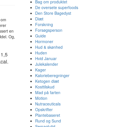
Bag om produktet
De oversete superfoods
Den Store Bagedyst
Diæt
m om
Forskning
erer
Forsøgsperson
ssert en
Guide
del. Og,
Hormoner
Hud & skønhed
Huden
 1,5
Hvid Januar
cal.
Julekalender
Kager
Kalorieberegninger
Ketogen diæt
Kosttilskud
Mad på farten
Motion
Nutraceuticals
Opskrifter
Plantebaseret
Rund og Sund
Semaglutid