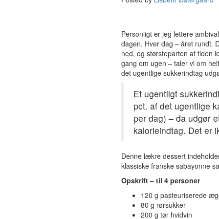
Personligt er jeg lettere ambi
dagen. Hver dag – året rundt. D
ned, og størsteparten af tiden 
gang om ugen – taler vi om he
det ugentlige sukkerindtag udg
Et ugentligt sukkerin
pct. af det ugentlige 
per dag) – da udgør e
kalorieindtag. Det er 
Denne lækre dessert indeholder
klassiske franske sabayonne sa
Opskrift – til 4 personer
120 g pasteuriserede æ
80 g rørsukker
200 g tør hvidvin