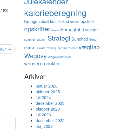
Julekalender
kalorieberegning
r jeg
Ketogen diæt
kosttilskud
opskrift
motion
opskrifter
Semaglutid
solbær
Pesto
Strategi
Sundhed
sommer
squash
Sund
vægttab
konfekt
Tilskud
træning
Tømmermænd
ekur
→
Wegovy
Wegovy-runde-2
wonderprodukter
Arkiver
januar 2026
oktober 2025
juli 2024
december 2023
oktober 2023
juli 2023
december 2022
maj 2022