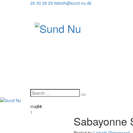
26 30 28 29
lisbeth@sund-nu.dk
maj
04
1
Sabayonne S
Posted by
Lisbeth Østergaard