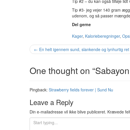
Tip #2 – du kan også tilføje lid
Tip #3- jeg vejer 140 gram æggeb
udenom, og så passer mængden a
Del gerne
Kager
,
Kalorieberegninger
,
Opsk
Post
←
En helt igennem sund, slankende og lynhurtig ret
navigation
One thought on “
Sabayonn
Pingback:
Strawberry fields forever | Sund Nu
Leave a Reply
Din e-mailadresse vil ikke blive publiceret.
Krævede fel