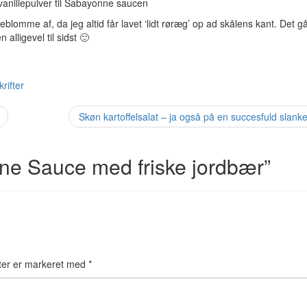
t vaniliepulver til Sabayonne saucen
lomme af, da jeg altid får lavet ‘lidt røræg’ op ad skålens kant. Det gå
lligevel til sidst 🙂
rifter
Skøn kartoffelsalat – ja også på en succesfuld slank
e Sauce med friske jordbær
”
ter er markeret med
*