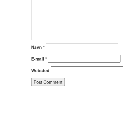
Navn
*
E-mail
*
Websted