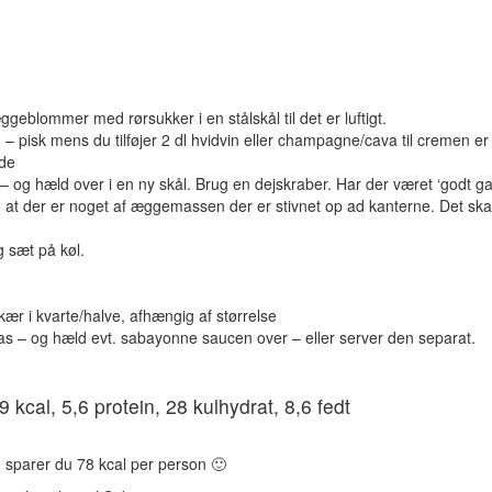
geblommer med rørsukker i en stålskål til det er luftigt.
 pisk mens du tilføjer 2 dl hvidvin eller champagne/cava til cremen er
de
 og hæld over i en ny skål. Brug en dejskraber. Har der været ‘godt ga
 at der er noget af æggemassen der er stivnet op ad kanterne. Det skal
 sæt på køl.
ær i kvarte/halve, afhængig af størrelse
las – og hæld evt. sabayonne saucen over – eller server den separat.
9 kcal, 5,6 protein, 28 kulhydrat, 8,6 fedt
, sparer du 78 kcal per person 🙂