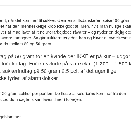
valent, når det kommer til sukker. Gennemsnitsdanskeren spiser 90 gra
et har den menneskelige krop ikke godt af. Men, hvis man nu lige skal
lever af mad lavet af rene uforarbejdede råvarer – og nyder en dejlig de
lt andre mængder. Så går sukkermængden hen og bliver et nydelsesmid
ør da mellem 20 og 50 gram.
dtag på 50 gram for en kvinde der IKKE er på kur – udgør
kalorieindtag. For en kvinde på slankekur (1.200 – 1.500 k
t sukkerindtag på 50 gram 2,5 pct. af det ugentlige
ikke lyden af alarmklokker
 20 gram sukker per portion. De fleste af kalorierne kommer fra den
uce. Som sagtens kan laves timer i forvejen.
ggeblommer