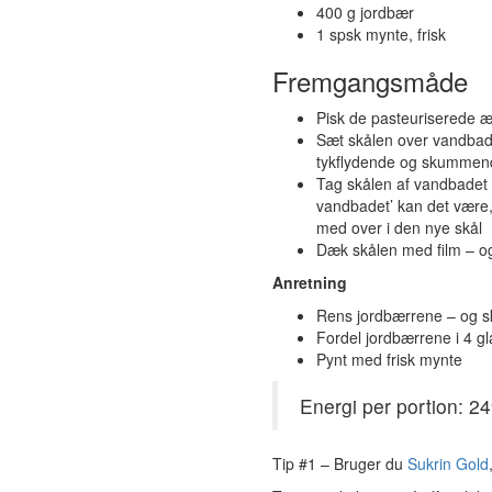
400 g jordbær
1 spsk mynte, frisk
Fremgangsmåde
Pisk de pasteuriserede æg
Sæt skålen over vandbad –
tykflydende og skummen
Tag skålen af vandbadet –
vandbadet’ kan det være,
med over i den nye skål
Dæk skålen med film – og
Anretning
Rens jordbærrene – og sk
Fordel jordbærrene i 4 g
Pynt med frisk mynte
Energi per portion: 24
Tip #1 – Bruger du
Sukrin Gold