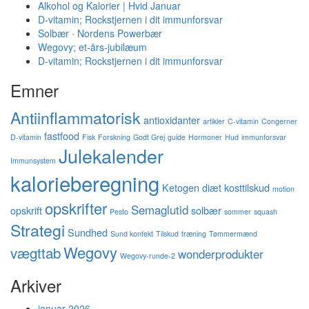
Alkohol og Kalorier | Hvid Januar
D-vitamin; Rockstjernen i dit immunforsvar
Solbær ∙ Nordens Powerbær
Wegovy; et-års-jubilæum
D-vitamin; Rockstjernen i dit immunforsvar
Emner
Antiinflammatorisk
antioxidanter
artikler
C-vitamin
Congerner
fastfood
D-vitamin
Fisk
Forskning
Godt Grej
guide
Hormoner
Hud
immunforsvar
Julekalender
Immunsystem
kalorieberegning
Ketogen diæt
kosttilskud
motion
opskrifter
Semaglutid
opskrift
solbær
Pesto
sommer
squash
Strategi
Sundhed
Sund konfekt
Tilskud
træning
Tømmermænd
Wegovy
vægttab
wonderprodukter
Wegovy-runde-2
Arkiver
januar 2026