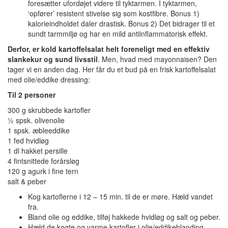
foresætter ufordøjet videre til tyktarmen. I tyktarmen,
‘opfører’ resistent stivelse sig som kostfibre. Bonus 1)
kalorieindholdet daler drastisk. Bonus 2) Det bidrager til et
sundt tarmmiljø og har en mild antiinflammatorisk effekt.
Derfor, er kold kartoffelsalat helt foreneligt med en effektiv
slankekur og sund livsstil
. Men, hvad med mayonnaisen? Den
tager vi en anden dag. Her får du et bud på en frisk kartoffelsalat
med olie/eddike dressing:
Til 2 personer
300 g skrubbede kartofler
½ spsk. olivenolie
1 spsk. æbleeddike
1 fed hvidløg
1 dl hakket persille
4 fintsnittede forårsløg
120 g agurk i fine tern
salt & peber
Kog kartoflerne i 12 – 15 min. til de er møre. Hæld vandet
fra.
Bland olie og eddike, tilføj hakkede hvidløg og salt og peber.
Hæld de kogte og varme kartofler i olie/eddikeblanding –