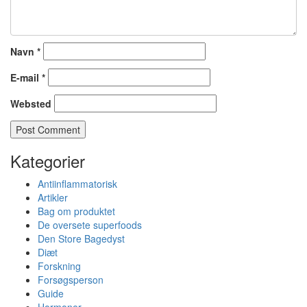
Navn
*
E-mail
*
Websted
Kategorier
Antiinflammatorisk
Artikler
Bag om produktet
De oversete superfoods
Den Store Bagedyst
Diæt
Forskning
Forsøgsperson
Guide
Hormoner