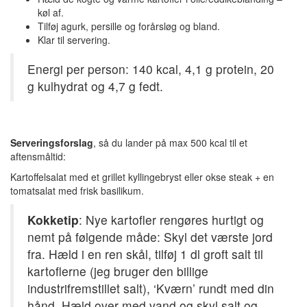
køl af.
Tilføj agurk, persille og forårsløg og bland.
Klar til servering.
Energi per person: 140 kcal, 4,1 g protein, 20
g kulhydrat og 4,7 g fedt.
Serveringsforslag
, så du lander på max 500 kcal til et
aftensmåltid:
Kartoffelsalat med et grillet kyllingebryst eller okse steak + en
tomatsalat med frisk basilikum.
Kokketip
: Nye kartofler rengøres hurtigt og
nemt på følgende måde: Skyl det værste jord
fra. Hæld i en ren skål, tilføj 1 dl groft salt til
kartoflerne (jeg bruger den billige
industrifremstillet salt), ‘Kværn’ rundt med din
hånd. Hæld over med vand og skyl salt og