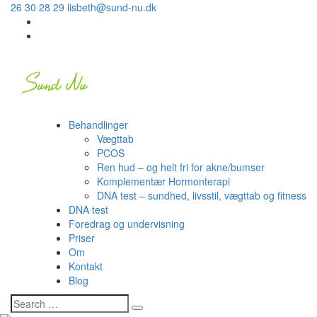
26 30 28 29
lisbeth@sund-nu.dk
Behandlinger
Vægttab
PCOS
Ren hud – og helt fri for akne/bumser
Komplementær Hormonterapi
DNA test – sundhed, livsstil, vægttab og fitness
DNA test
Foredrag og undervisning
Priser
Om
Kontakt
Blog