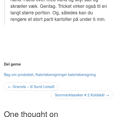
skræller væk. Gentag. Tricket virker også til en
langt større portion. Og, således kan du
rengøre et stort parti kartofler på under 5 min.
Del gerne
Bag om produktet
,
Kalorieberegninger
kalorieberegning
Post
←
Granola – til Sund Livsstil
navigation
Sommerklassiker # 2 Koldskål
→
One thought on