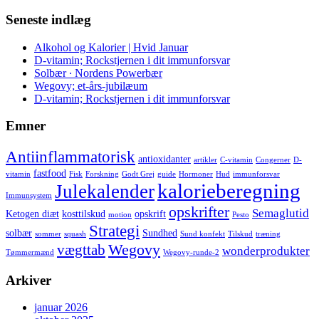
Seneste indlæg
Alkohol og Kalorier | Hvid Januar
D-vitamin; Rockstjernen i dit immunforsvar
Solbær ∙ Nordens Powerbær
Wegovy; et-års-jubilæum
D-vitamin; Rockstjernen i dit immunforsvar
Emner
Antiinflammatorisk
antioxidanter
artikler
C-vitamin
Congerner
D-
fastfood
vitamin
Fisk
Forskning
Godt Grej
guide
Hormoner
Hud
immunforsvar
kalorieberegning
Julekalender
Immunsystem
opskrifter
Semaglutid
Ketogen diæt
kosttilskud
opskrift
motion
Pesto
Strategi
solbær
Sundhed
sommer
squash
Sund konfekt
Tilskud
træning
Wegovy
vægttab
wonderprodukter
Tømmermænd
Wegovy-runde-2
Arkiver
januar 2026