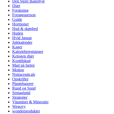
Den Store Bagedyst
Diæt
Forskning
Forsøgsperson
Guide
Hormoner
Hud & skønhed
Huden
Hvid Januar
Julekalender
Kager
Kalorieberegninger
Ketogen diæt
Kosttilskud
Mad på farten
Motion
Nutraceuticals
Opskrifter
Plantebaseret
Rund og Sund
Semaglutid
Strategier
Vitaminer & Mineraler
Wegovy
wonderprodukter