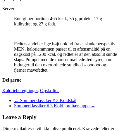
Server.
Energi per portion: 465 kcal., 35 g protein, 17 g
kulhydrat og 27 g fedt.
Fedtets andel er lige højt nok ud fra et slankeperspektiv.
MEN, kalorierammen passer til et aftensmåltid på en
dagskost på 1200 kcal. og fedtet er af den absolut sunde
slags. Pumpet med de mono-umættede-fedtsyrer, som
bidrager til den overordnede sundhed – ooooooog
fjerner mavefedtet.
Del gerne
Kalorieberegninger
,
Opskrifter
Post
←
Sommerklassiker # 2 Koldskål
Sommerklassiker # 3 Kold jordbærsuppe
→
navigation
Leave a Reply
Din e-mailadresse vil ikke blive publiceret.
Krævede felter er