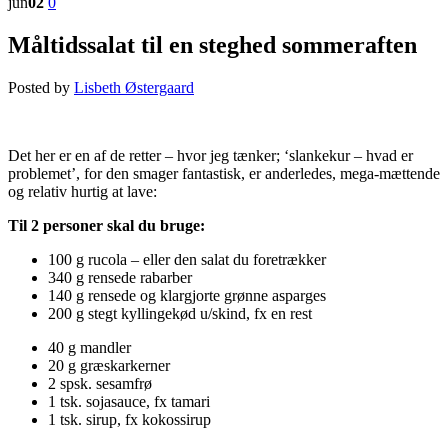
jun
02
0
Måltidssalat til en steghed sommeraften
Posted by
Lisbeth Østergaard
Det her er en af de retter – hvor jeg tænker; ‘slankekur – hvad er
problemet’, for den smager fantastisk, er anderledes, mega-mættende
og relativ hurtig at lave:
Til 2 personer skal du bruge:
100 g rucola – eller den salat du foretrækker
340 g rensede rabarber
140 g rensede og klargjorte grønne asparges
200 g stegt kyllingekød u/skind, fx en rest
40 g mandler
20 g græskarkerner
2 spsk. sesamfrø
1 tsk. sojasauce, fx tamari
1 tsk. sirup, fx kokossirup