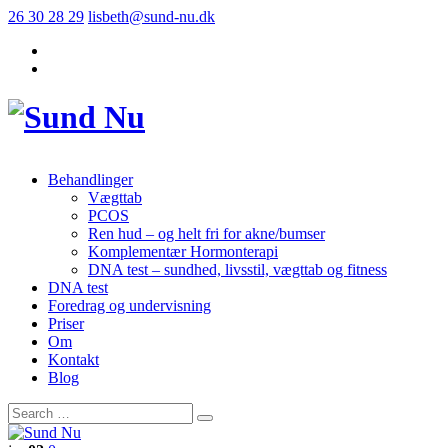
26 30 28 29
lisbeth@sund-nu.dk
Behandlinger
Vægttab
PCOS
Ren hud – og helt fri for akne/bumser
Komplementær Hormonterapi
DNA test – sundhed, livsstil, vægttab og fitness
DNA test
Foredrag og undervisning
Priser
Om
Kontakt
Blog