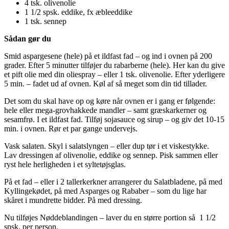
4 tsk. olivenolie
1 1/2 spsk. eddike, fx æbleeddike
1 tsk. sennep
Sådan gør du
Smid aspargesene (hele) på et ildfast fad – og ind i ovnen på 200
grader. Efter 5 minutter tilføjer du rabarberne (hele). Her kan du give
et pift olie med din oliespray – eller 1 tsk. olivenolie. Efter yderligere
5 min. – fadet ud af ovnen. Køl af så meget som din tid tillader.
Det som du skal have op og køre når ovnen er i gang er følgende:
hele eller mega-grovhakkede mandler – samt græskarkerner og
sesamfrø. I et ildfast fad. Tilføj sojasauce og sirup – og giv det 10-15
min. i ovnen. Rør et par gange undervejs.
Vask salaten. Skyl i salatslyngen – eller dup tør i et viskestykke.
Lav dressingen af olivenolie, eddike og sennep. Pisk sammen eller
ryst hele herligheden i et syltetøjsglas.
På et fad – eller i 2 tallerkerkner arrangerer du Salatbladene, på med
Kyllingekødet, på med Asparges og Rababer – som du lige har
skåret i mundrette bidder. På med dressing.
Nu tilføjes Nøddeblandingen – laver du en større portion så 1 1/2
spsk. per person.