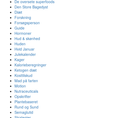
De oversete superfoods
Den Store Bagedyst
Diæt
Forskning
Forsøgsperson
Guide
Hormoner
Hud & skønhed
Huden
Hvid Januar
Julekalender
Kager
Kalorieberegninger
Ketogen diæt
Kosttilskud
Mad på farten
Motion
Nutraceuticals
Opskrifter
Plantebaseret
Rund og Sund
Semaglutid
Strategier