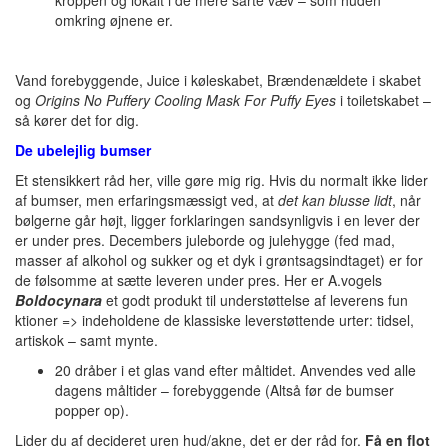
omkring øjnene er.
Vand forebyggende, Juice i køleskabet, Brændenældete i skabet
og
Origins No Puffery Cooling Mask For Puffy Eyes
i toiletskabet –
så kører det for dig.
De ubelejlig bumser
Et stensikkert råd her, ville gøre mig rig. Hvis du normalt ikke lider
af bumser, men erfaringsmæssigt ved, at
det kan blusse lidt
, når
bølgerne går højt, ligger forklaringen sandsynligvis i en lever der
er under pres. Decembers juleborde og julehygge (fed mad,
masser af alkohol og sukker og et dyk i grøntsagsindtaget) er for
de følsomme at sætte leveren under pres. Her er A.vogels
Boldocynara
et godt produkt til understøttelse af leverens fun
ktioner => indeholdene de klassiske leverstøttende urter: tidsel,
artiskok – samt mynte.
20 dråber i et glas vand efter måltidet. Anvendes ved alle
dagens måltider – forebyggende (Altså før de bumser
popper op).
Lider du af decideret uren hud/akne, det er der råd for.
Få en flot