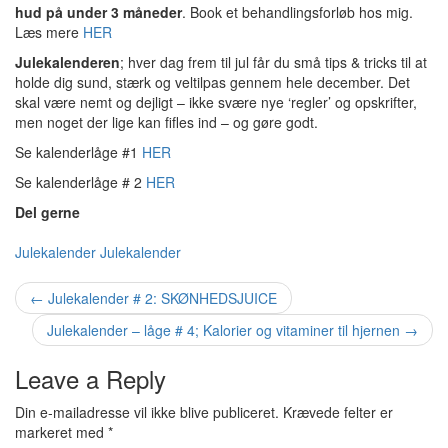
hud på under 3 måneder
. Book et behandlingsforløb hos mig.
Læs mere
HER
Julekalenderen
; hver dag frem til jul får du små tips & tricks til at
holde dig sund, stærk og veltilpas gennem hele december. Det
skal være nemt og dejligt – ikke svære nye ‘regler’ og opskrifter,
men noget der lige kan fifles ind – og gøre godt.
Se kalenderlåge #1
HER
Se kalenderlåge # 2
HER
Del gerne
Julekalender
Julekalender
Post
←
Julekalender # 2: SKØNHEDSJUICE
navigation
Julekalender – låge # 4; Kalorier og vitaminer til hjernen
→
Leave a Reply
Din e-mailadresse vil ikke blive publiceret.
Krævede felter er
markeret med
*