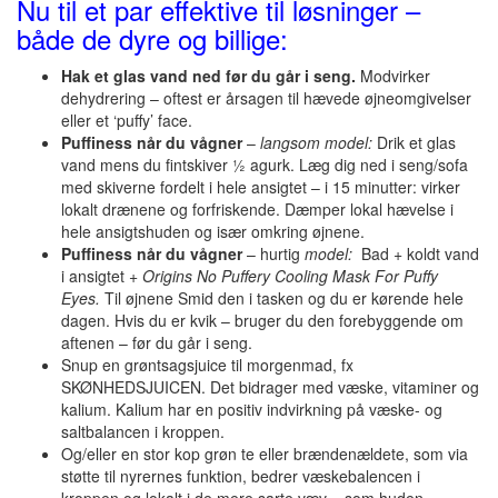
Nu til et par effektive til løsninger –
både de dyre og billige:
Hak et glas vand ned før du går i seng.
Modvirker
dehydrering – oftest er årsagen til hævede øjneomgivelser
eller et ‘puffy’ face.
Puffiness når du vågner
–
langsom model:
Drik et glas
vand mens du fintskiver ½ agurk. Læg dig ned i seng/sofa
med skiverne fordelt i hele ansigtet – i 15 minutter: virker
lokalt drænene og forfriskende. Dæmper lokal hævelse i
hele ansigtshuden og især omkring øjnene.
Puffiness når du vågner
– hurtig
model:
Bad + koldt vand
i ansigtet
+ Origins No Puffery Cooling Mask For Puffy
Eyes.
Til øjnene
Smid den i tasken og du er kørende hele
dagen. Hvis du er kvik – bruger du den forebyggende om
aftenen – før du går i seng.
Snup en grøntsagsjuice til morgenmad, fx
SKØNHEDSJUICEN. Det bidrager med væske, vitaminer og
kalium. Kalium har en positiv indvirkning på væske- og
saltbalancen i kroppen.
Og/eller en stor kop grøn te eller brændenældete, som via
støtte til nyrernes funktion, bedrer væskebalencen i
kroppen og lokalt i de mere sarte væv – som huden