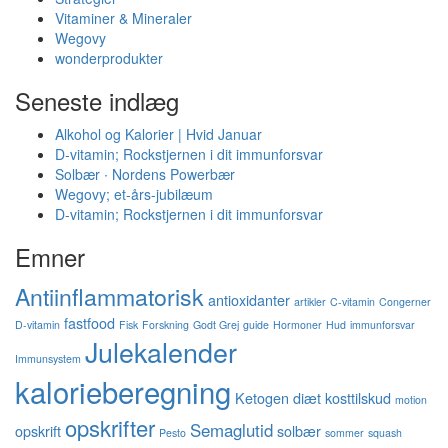
Vitaminer & Mineraler
Wegovy
wonderprodukter
Seneste indlæg
Alkohol og Kalorier | Hvid Januar
D-vitamin; Rockstjernen i dit immunforsvar
Solbær ∙ Nordens Powerbær
Wegovy; et-års-jubilæum
D-vitamin; Rockstjernen i dit immunforsvar
Emner
Antiinflammatorisk
antioxidanter
artikler
C-vitamin
Congerner
fastfood
D-vitamin
Fisk
Forskning
Godt Grej
guide
Hormoner
Hud
immunforsvar
Julekalender
Immunsystem
kalorieberegning
Ketogen diæt
kosttilskud
motion
opskrifter
Semaglutid
opskrift
solbær
Pesto
sommer
squash