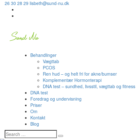
26 30 28 29
lisbeth@sund-nu.dk
Behandlinger
Vægttab
PCOS
Ren hud – og helt fri for akne/bumser
Komplementær Hormonterapi
DNA test – sundhed, livsstil, vægttab og fitness
DNA test
Foredrag og undervisning
Priser
Om
Kontakt
Blog