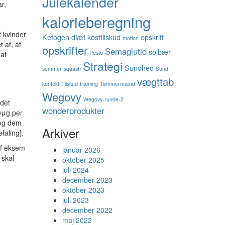
Julekalender
r,
kalorieberegning
t kvinder
Ketogen diæt
kosttilskud
opskrift
motion
 af, at
opskrifter
Semaglutid
solbær
Pesto
 af
Strategi
Sundhed
sommer
squash
Sund
vægttab
konfekt
Tilskud
træning
Tømmermænd
Wegovy
Wegovy-runde-2
 det
wonderprodukter
0μg per
jeg dem
Arkiver
faling].
 af eksem
januar 2026
 skal
oktober 2025
juli 2024
december 2023
oktober 2023
juli 2023
december 2022
maj 2022