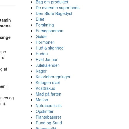
Bag om produktet
De oversete superfoods
Den Store Bagedyst
Diæt
itamin
Forskning
ostens
Forsøgsperson
Guide
 mange
Hormoner
Hud & skønhed
æmpe
Huden
ere
Hvid Januar
Julekalender
ng af
Kager
Kalorieberegninger
Ketogen diæt
nen i
Kosttilskud
Mad på farten
yrkes og
Motion
em).
Nutraceuticals
Opskrifter
Plantebaseret
Rund og Sund
Semaglutid