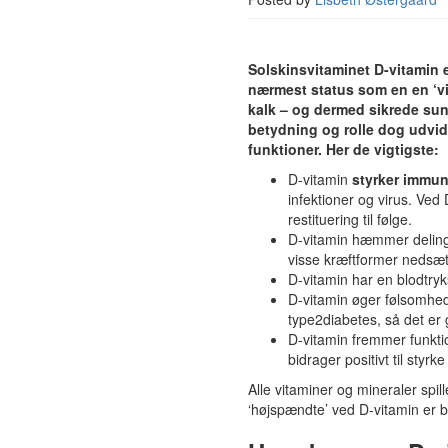
Solskinsvitaminet D-vitamin e
nærmest status som en en ‘vit
kalk – og dermed sikrede sun
betydning og rolle dog udvid
funktioner. Her de vigtigste:
D-vitamin
styrker immun
infektioner og virus. Ve
restituering til følge.
D-vitamin hæmmer delingen
visse kræftformer nedsæt
D-vitamin har en blodtry
D-vitamin øger følsomhed
type2diabetes, så det er
D-vitamin fremmer funktio
bidrager positivt til sty
Alle vitaminer og mineraler spi
‘højspændte’ ved D-vitamin er ba