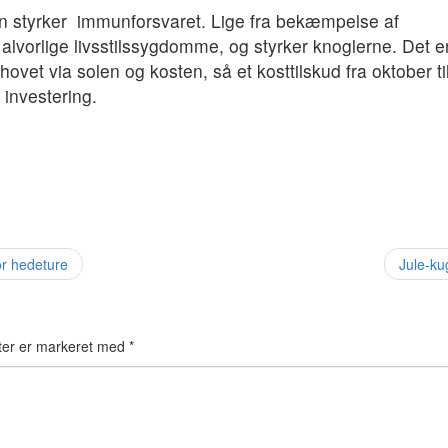
in styrker immunforsvaret. Lige fra bekæmpelse af
e alvorlige livsstilssygdomme, og styrker knoglerne. Det e
ovet via solen og kosten, så et kosttilskud fra oktober ti
 investering.
or hedeture
Jule-ku
ter er markeret med
*