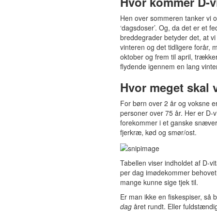
Hvor kommer D-vi
Hen over sommeren tanker vi op
‘dagsdoser’. Og, da det er et fe
breddegrader betyder det, at vi 
vinteren og det tidligere forår,
oktober og frem til april, trække
flydende igennem en lang vinter
Hvor meget skal vi
For børn over 2 år og voksne er
personer over 75 år. Her er D-vi
forekommer i et ganske snævert f
fjerkræ, kød og smør/ost.
Tabellen viser indholdet af D-vi
per dag imødekommer behovet. P
mange kunne sige tjek til.
Er man ikke en fiskespiser, så 
dag
året rundt. Eller fuldstændi