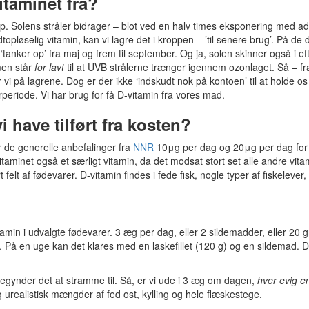
taminet fra?
. Solens stråler bidrager – blot ved en halv times eksponering med ads
dtopløselig vitamin, kan vi lagre det i kroppen – ’til senere brug’. På de
‘tanker op’ fra maj og frem til september. Og ja, solen skinner også i ef
 men står
for lavt
til at UVB strålerne trænger igennem ozonlaget. Så – fr
r vi på lagrene. Dog er der ikke ‘indskudt nok på kontoen’ til at holde os
periode. Vi har brug for få D-vitamin fra vores mad.
 have tilført fra kosten?
 de generelle anbefalinger fra
NNR
10μg per dag og 20μg per dag for
taminet også et særligt vitamin, da det modsat stort set alle andre vita
elt af fødevarer. D-vitamin findes i fede fisk, nogle typer af fiskelever,
tamin i udvalgte fødevarer. 3 æg per dag, eller 2 sildemadder, eller 20 
å en uge kan det klares med en laskefillet (120 g) og en sildemad. De
begynder det at stramme til. Så, er vi ude i 3 æg om dagen,
hver evig e
g urealistisk mængder af fed ost, kylling og hele flæskestege.