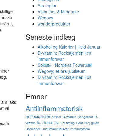
Strategier
killige
Vitaminer & Mineraler
 danske
Wegovy
teråret,
wonderprodukter
a
Seneste indlæg
Alkohol og Kalorier | Hvid Januar
D-vitamin; Rockstjernen i dit
immunforsvar
Solbær ∙ Nordens Powerbær
miner
Wegovy; et-års-jubilæum
 æg,
D-vitamin; Rockstjernen i dit
immunforsvar
Emner
gram laks
Antiinflammatorisk
t vil
antioxidanter
artikler
C-vitamin
Congerner
D-
fastfood
neste
vitamin
Fisk
Forskning
Godt Grej
guide
Hormoner
Hud
immunforsvar
Immunsystem