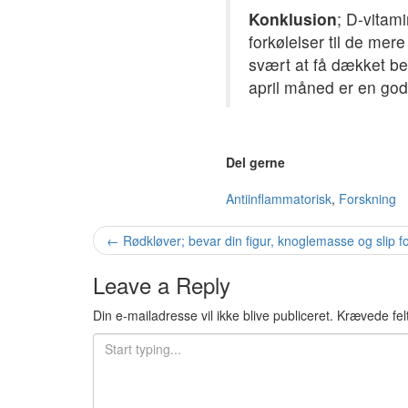
Konklusion
; D-vitam
forkølelser til de mer
svært at få dækket beh
april måned er en god
Del gerne
Antiinflammatorisk
,
Forskning
Post
←
Rødkløver; bevar din figur, knoglemasse og slip f
navigation
Leave a Reply
Din e-mailadresse vil ikke blive publiceret.
Krævede fel