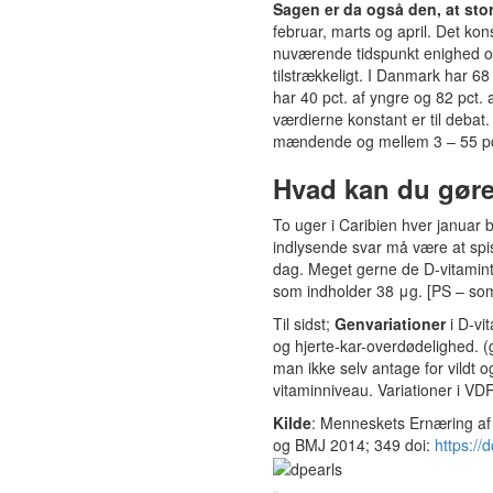
Sagen er da også den, at stor
februar, marts og april. Det kon
nuværende tidspunkt enighed om,
tilstrækkeligt. I Danmark har 6
har 40 pct. af yngre og 82 pct. 
værdierne konstant er til debat.
mændende og mellem 3 – 55 pct
Hvad kan du gør
To uger i Caribien hver januar b
indlysende svar må være at spi
dag. Meget gerne de D-vitamint
som indholder 38 μg. [PS – som 
Til sidst;
Genvariationer
i D-vi
og hjerte-kar-overdødelighed. (ga
man ikke selv antage for vildt 
vitaminniveau. Variationer i VD
Kilde
: Menneskets Ernæring af 
og
BMJ
2014
;
349
doi:
https://