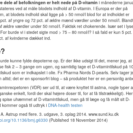
e dele af befolkningen er helt nede på D-vitamin
i månederne janua
stateres ved at måle blodets indhold af D-vitamin. I Europa er der på
 at blodets indhold skal ligge på > 50 nmol/l blod for at indholdet er
8 pct. af yngre og 72 pct. af ældre mænd værdier under 50 nmol/l. Bland
af ældre værdier under 50 nmol/l. Faktisk ret chokerende. Især set i lyset
 For burde vi i stedet sigte mod > 75 – 80 nmol/l? I så fald er kun 5 pct.
. af kvinderne dækket ind.
e?
urde kunne fylde depoterne op. Er der ikke udsigt til det, mener jeg, at
se fisk 2 – 3 gange om ugen, og samtidig tage et D-vitamintilskud på 1
ilskud som er indkapslet i olie. Fx Pharma Nords D-pearls. Selv tager 
altid; det er en sponsorfri blog – så produktet her er en personlig anbe
taminrecpetoren (VDR) ser ud til, at være knyttet til astma, nogle typer
nske enkelt, fordi der skal højere doser til, for at få tilstrækkeligt). Her
og spise uhæmmet af D-vitamintilskud, men gå til læge og få målt sit D-
R kommer også til udtryk i
DNA-health testen
A. Astrup med flere. 3. udgave, 3. oplag 2014. www.sund.ku.dk
doi.org/10.1136/bmj.g6330
(Published 18 November 2014)