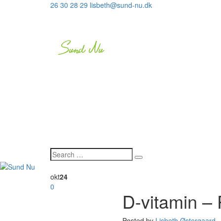
26 30 28 29
lisbeth@sund-nu.dk
okt
24
0
D-vitamin – 
Posted by
Lisbeth Østergaard