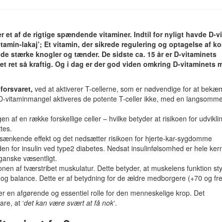
r et af de rigtige spændende vitaminer. Indtil for nyligt havde D-v
amin-lakaj’; Et vitamin, der sikrede regulering og optagelse af k
de stærke knogler og tænder. De sidste ca. 15 år er D-vitaminets
et ret så kraftig. Og i dag er der god viden omkring D-vitaminets
forsvaret,
ved at aktiverer T-cellerne, som er nødvendige for at bek
d D-vitaminmangel aktiveres de potente T-celler ikke, med en langsomm
 af en række forskellige celler – hvilke betyder at risikoen for udvikli
tes.
ksænkende effekt og det nedsætter risikoen for hjerte-kar-sygdomme
en for insulin ved type2 diabetes. Nedsat insulinfølsomhed er hele ker
 ganske væsentligt.
nen af tværstribet muskulatur. Dette betyder, at muskelens funktion st
rke og balance. Dette er af betydning for de ældre medborgere (+70 og fr
ller en afgørende og essentiel rolle for den menneskelige krop. Det
re, at ‘
det kan være svært at få nok
‘.